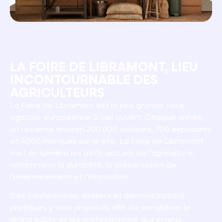
LA FOIRE DE LIBRAMONT, LIEU
INCONTOURNABLE DES
AGRICULTEURS
La Foire de Libramont est la plus grande foire
agricole européenne à ciel ouvert. Chaque année,
on recense environ 200 000 visiteurs, 700 exposants
et 4000 marques sur le site. La Foire de Libramont
met en lumière les défis actuels de l’agriculture,
notamment la durabilité, la préservation de
l’environnement et l’innovation.
Des conférences, ateliers et démonstrations
pratiques y sont proposés afin de sensibiliser le
grand public et les professionnels aux enjeux