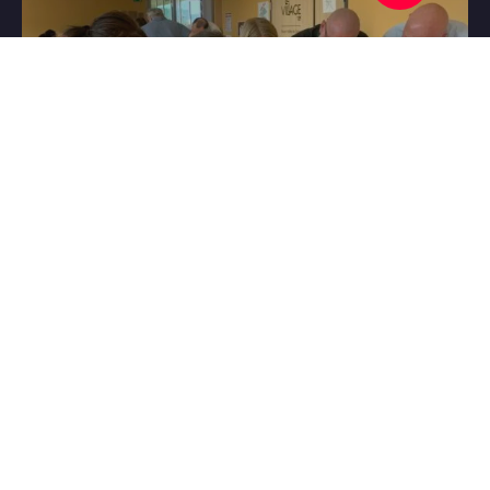
RALLYE ESCAPE GAME
CONTACTEZ NOUS
JEUX CLÉS EN MAIN
LES RÈGLES DU JEU COOPÉRIA :