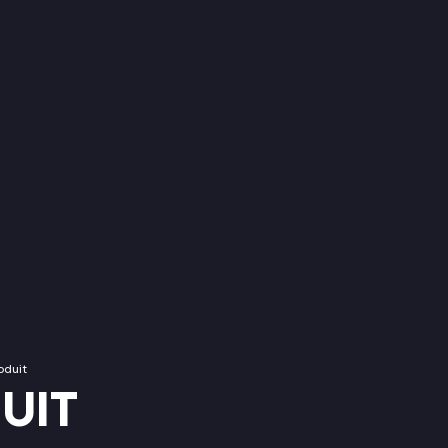
duit
UIT