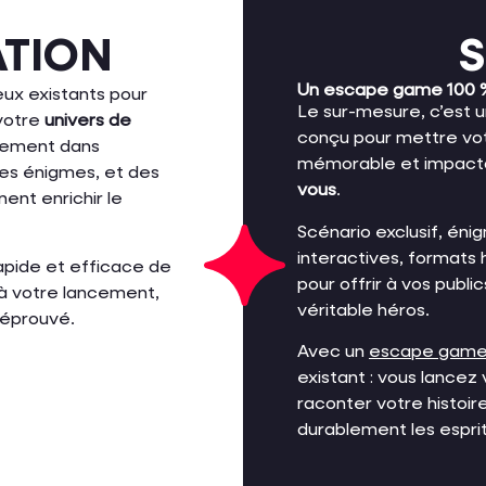
ATION
S
Un escape game 100 %
ux existants pour
Le sur-mesure, c’est 
 votre
univers de
conçu pour mettre vot
ellement dans
mémorable et impacta
les énigmes, et des
vous
.
ent enrichir le
Scénario exclusif, éni
interactives, formats
apide et efficace de
pour offrir à vos publ
à votre lancement,
véritable héros.
 éprouvé.
Avec un
escape game
existant : vous lance
raconter votre histoir
durablement les esprit