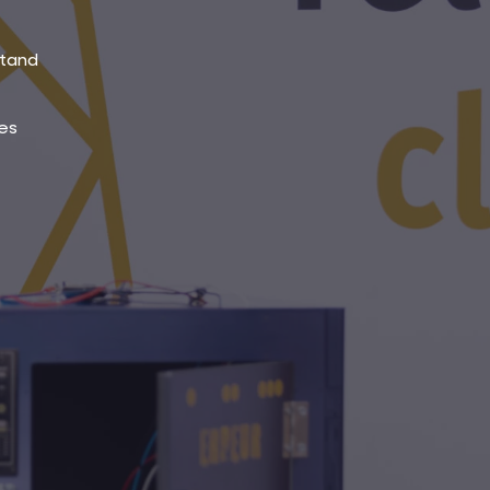
stand
es