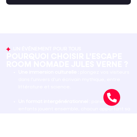
UN ÉVÉNEMENT POUR TOUS
POURQUOI CHOISIR L’ESCAPE
ROOM NOMADE JULES VERNE ?
Une immersion culturelle :
plongez vos visiteurs
dans l’univers d’un écrivain mythique, entre
littérature et science.
Un format intergénérationnel :
parents et
enfants jouent ensemble, chacun apportant sa
logique et son sens de l’observation.
Une animation dynamique :
sessions courtes qui