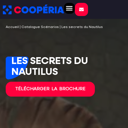
NOS SOLUTIONS
SERIOUS GAME
CRÉATIONS SUR MESURE
VOS ÉVÉNEMENTS
Accueil
|
Catalogue Scénarios
|
Les secrets du Nautilus
LES SECRETS DU
NAUTILUS
TÉLÉCHARGER LA BROCHURE