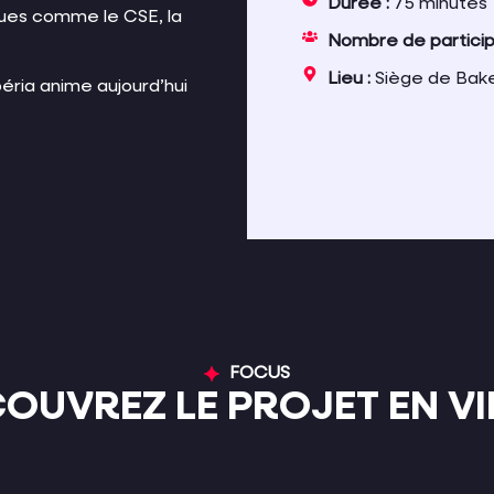
Durée :
75 minutes
ques comme le CSE, la
Nombre de particip
Lieu :
Siège de Baker
éria anime aujourd’hui
FOCUS
OUVREZ LE PROJET EN V