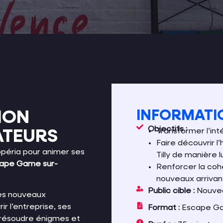
TION
INFORMATIO
Objectifs :
TEURS
Transformer l’in
Faire découvrir l’
oopéria pour animer ses
Tilly de manière l
ape Game sur-
Renforcer la coh
nouveaux arrivan
Public cible :
Nouvea
ses nouveaux
r l’entreprise, ses
Format :
Escape G
nt résoudre énigmes et