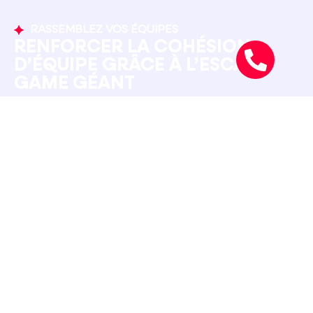
RASSEMBLEZ VOS ÉQUIPES
RENFORCER LA COHÉSION
D’ÉQUIPE GRÂCE À L’ESCAPE
GAME GÉANT
Notre Escape Game pour entreprise stimule :
La collaboration et l’esprit d’équipe
L’analyse et la résolution de problèmes
La gestion du stress et du temps
La communication entre collègues
Idéal pour les entreprises cherchant une animation
team building originale pour renforcer ses équipes
et créer un moment convivial.
NOUS CONTACTER