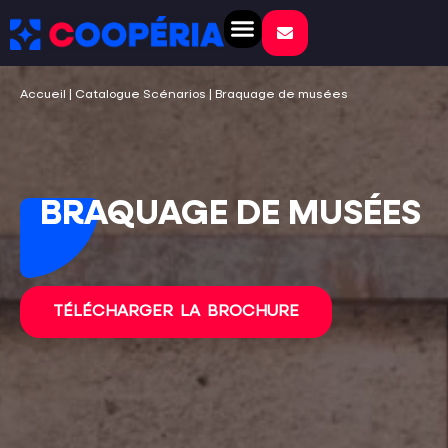
NOS SOLUTIONS
SERIOUS GAME
CRÉATIONS SUR MESURE
VOS ÉVÉNEMENTS
Accueil
|
Catalogue Scénarios
|
Braquage de musées
BRAQUAGE DE MUSÉES
TÉLÉCHARGER LA BROCHURE