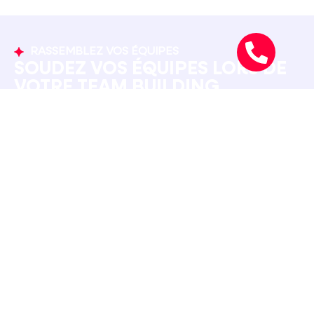
RASSEMBLEZ VOS ÉQUIPES
SOUDEZ VOS ÉQUIPES LORS DE
VOTRE TEAM BUILDING
Cet escape game sur table permet à vos
collaborateurs de développer :
La réflexion collective et la stratégie d’équipe
La communication et l’écoute mutuelle
La gestion du stress et du temps
La cohésion, dans une ambiance à la fois
ludique et stimulante
Un format
convivial, innovant et 100 % participatif
,
qui garantit un moment fort en équipe.