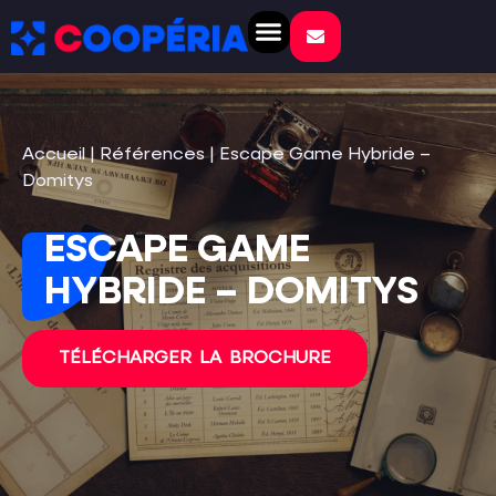
NOS SOLUTIONS
SERIOUS GAME
CRÉATIONS SUR MESURE
VOS ÉVÉNEMENTS
Accueil
|
Références
|
Escape Game Hybride –
Domitys
ESCAPE GAME
HYBRIDE – DOMITYS
TÉLÉCHARGER LA BROCHURE